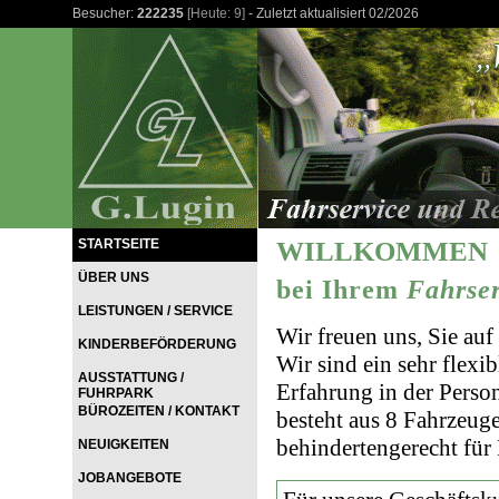
Besucher:
222235
[Heute: 9]
- Zuletzt aktualisiert 02/2026
STARTSEITE
WILLKOMMEN
ÜBER UNS
bei Ihrem
Fahrser
LEISTUNGEN / SERVICE
Wir freuen uns, Sie auf
KINDERBEFÖRDERUNG
Wir sind ein sehr flexi
AUSSTATTUNG /
Erfahrung in der Perso
FUHRPARK
BÜROZEITEN / KONTAKT
besteht aus 8 Fahrzeuge
behindertengerecht für 
NEUIGKEITEN
JOBANGEBOTE